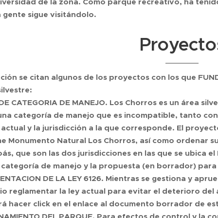
diversidad de la zona. Como parque recreativo, ha tenido
a gente sigue visitándolo.
Proyecto
ción se citan algunos de los proyectos con los que FUN
ilvestre:
DE CATEGORIA DE MANEJO. Los Chorros es un área silvest
una categoría de manejo que es incompatible, tanto con
n actual y la jurisdicción a la que corresponde. El proy
me Monumento Natural Los Chorros, así como ordenar su
ás, que son las dos jurisdicciones en las que se ubica el
categoría de manejo y la propuesta (en borrador) para 
NTACION DE LA LEY 6126. Mientras se gestiona y aprueb
io reglamentar la ley actual para evitar el deterioro del
á hacer click en el enlace al documento borrador de es
AMIENTO DEL PARQUE. Para efectos de control y la con