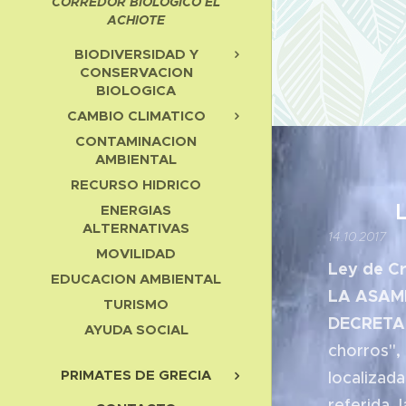
CORREDOR BIOLOGICO EL
ACHIOTE
BIODIVERSIDAD Y
CONSERVACION
BIOLOGICA
CAMBIO CLIMATICO
CONTAMINACION
AMBIENTAL
RECURSO HIDRICO
LEY 
ENERGIAS
ALTERNATIVAS
14.10.2017
MOVILIDAD
Ley de C
EDUCACION AMBIENTAL
LA ASAM
TURISMO
DECRETA
AYUDA SOCIAL
chorros",
PRIMATES DE GRECIA
localizad
referida, l