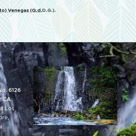
o) Venegas (Q.d.
D.G.).
No. 6126
RICA
al Los
bre,
a