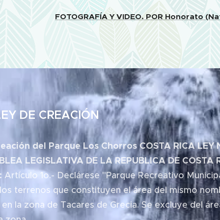
FOTOGRAFÍA Y VIDEO. POR Honorato (Nat
DE CREACIÓN
reación del Parque Los Chorros COSTA RICA
LEY 
BLEA LEGISLATIVA DE LA REPUBLICA DE
COSTA 
:
Artículo 1o.- Declárese "Parque Recreativo Municip
 los terrenos que constituyen el área del mismo nom
a en la zona de Tacares de Grecia. Se excluye del áre
a zona...