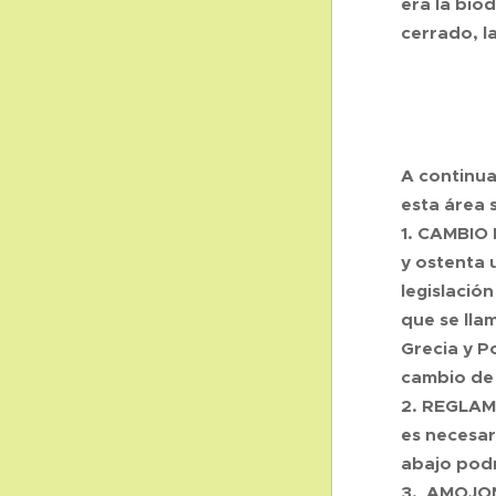
era la bio
cerrado, l
A continua
esta área s
1. CAMBIO 
y ostenta 
legislació
que se lla
Grecia y Po
cambio de 
2. REGLAME
es necesar
abajo podr
3. AMOJON