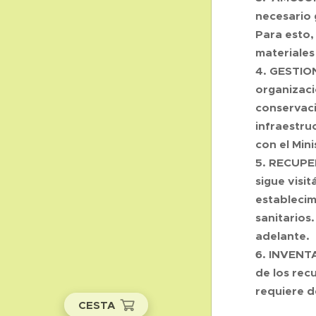
necesario 
Para esto,
materiales
4. GESTION
organizació
conservaci
infraestru
con el Min
5. RECUPER
sigue visi
establecim
sanitarios
adelante.
6. INVENTA
de los rec
requiere d
CESTA