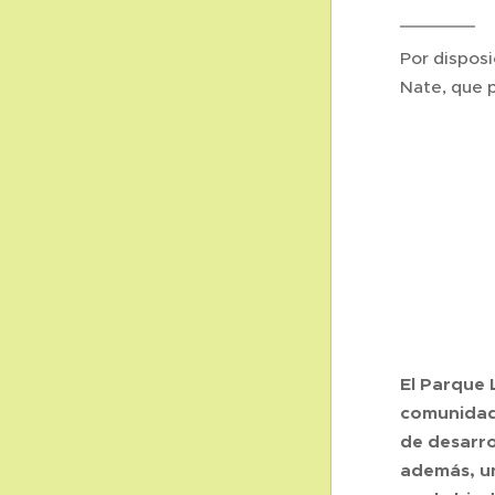
Por disposi
Nate, que p
El Parque 
comunidade
de desarro
además, un